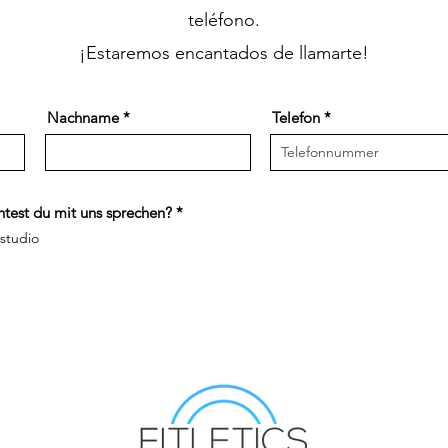
teléfono.
¡Estaremos encantados de llamarte!
Nachname
Telefon
O
test du mit uns sprechen?
*
b
sstudio
l
i
g
a
t
o
r
i
o