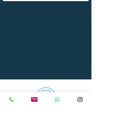
info@fitletics-berlin.com
0176 70166422