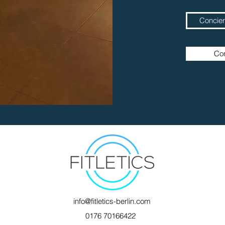
Conciert
Con
info@fitletics-berlin.com
0176 70166422