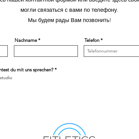
могли связаться с вами по телефону.
Мы будем рады Вам позвонить!
Nachname
Telefon
О
test du mit uns sprechen?
*
б
sstudio
я
з
а
т
е
л
ь
н
о