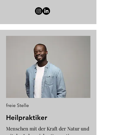
freie Stelle
Heilpraktiker
Menschen mit der Kraft der Natur und