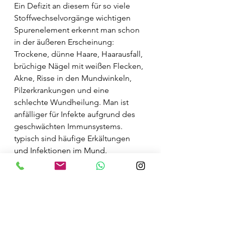
Ein Defizit an diesem für so viele 
Stoffwechselvorgänge wichtigen 
Spurenelement erkennt man schon 
in der äußeren Erscheinung:
Trockene, dünne Haare, Haarausfall, 
brüchige Nägel mit weißen Flecken, 
Akne, Risse in den Mundwinkeln, 
Pilzerkrankungen und eine 
schlechte Wundheilung. Man ist 
anfälliger für Infekte aufgrund des 
geschwächten Immunsystems. 
typisch sind häufige Erkältungen 
und Infektionen im Mund.
Bei Kindern und Jugendlichen 
können sich Wachstums- und 
Entwicklungsstörungen auftreten, da 
die Zellbildung und die Produktion 
von Wachstumshormonen von dem 
Spurenelement abhängig ist. Da 