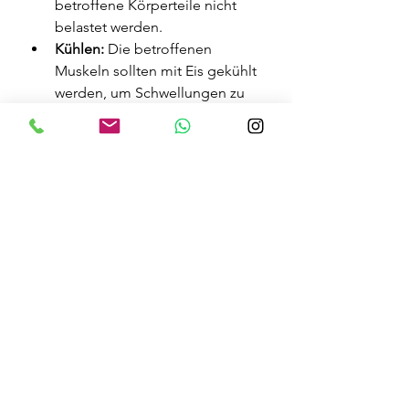
betroffene Körperteile nicht 
belastet werden.
Kühlen: 
Die betroffenen 
Muskeln sollten mit Eis gekühlt 
werden, um Schwellungen zu 
verringern. Das Eis sollte jedoch 
nicht direkt auf die Haut gelegt 
werden, sondern beispielsweise 
mit einem Tuch eingewickelt 
werden. Statt Eis können auch 
kalte Umschlägen oder 
Kühlpads genutzt werden.
Hochlagern:
 Werden die 
betroffenen Körperstellen 
hochgelagert, kann ein 
Abschwellen ebenfalls 
begünstigt werden.