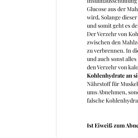
Insulinausschüttung f
Glucose aus der Mahl
wird
. 
Solange dieser
und somit geht es d
Der Verzehr von Koh
zwischen den Mahlzei
zu verbrennen. In di
und auch sonst alles
den Verzehr von kal
Kohlenhydrate an si
Nährstoff für Muske
ums Abnehmen, sond
falsche Kohlenhydr
Ist Eiweiß zum Abn