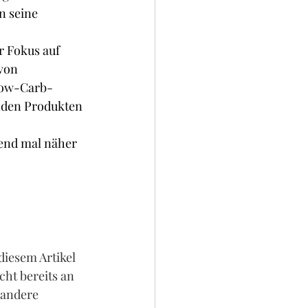
 seine 
r Fokus auf 
von 
Low-Carb-
nden Produkten 
end mal näher 
iesem Artikel 
ht bereits an 
 andere 