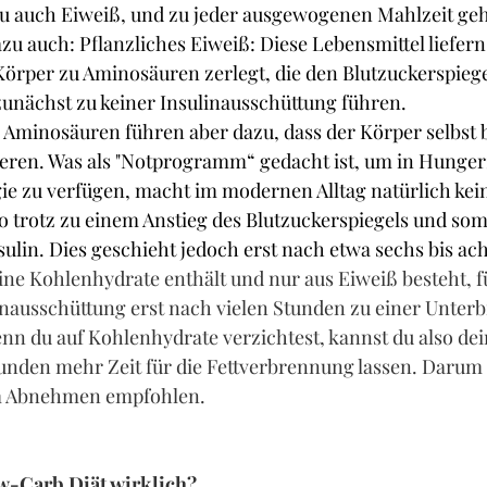
du auch Eiweiß, und zu jeder ausgewogenen Mahlzeit geh
zu auch: Pflanzliches Eiweiß: Diese Lebensmittel liefern 
örper zu Aminosäuren zerlegt, die den Blutzuckerspiege
unächst zu keiner Insulinausschüttung führen.
 Aminosäuren führen aber dazu, dass der Körper selbst b
eren. Was als "Notprogramm“ gedacht ist, um in Hunger
ie zu verfügen, macht im modernen Alltag natürlich kei
to trotz zu einem Anstieg des Blutzuckerspiegels und somi
ulin. Dies geschieht jedoch erst nach etwa sechs bis ac
eine Kohlenhydrate enthält und nur aus Eiweiß besteht, f
inausschüttung erst nach vielen Stunden zu einer Unter
nn du auf Kohlenhydrate verzichtest, kannst du also de
unden mehr Zeit für die Fettverbrennung lassen. Darum
um Abnehmen empfohlen.
w-Carb Diät wirklich?