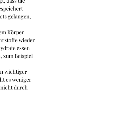
t, dass die 
espeichert 
ots gelangen, 
dem Körper 
hrstoffe wieder 
hydrate essen 
, zum Beispiel 
in wichtiger 
ht es weniger 
 nicht durch 