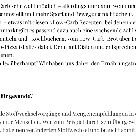
rb sehr wohl möglich – allerdings nur dann, wenn man
ig umstellt und mehr Sport und Bewegung nicht scheut.
r – etwas mit diesen 5 Low-Carb Rezepten, bei denen de
ermarkt gibt es passend dazu auch eine wachsende Zahl 
nsmitteln und -Kochbüchern, vom Low-Carb-Brot über 
-Pizza ist alles dabei. Denn mit Diäten und entspreche
ienen.
 alles überhaupt? Wir haben uns daher den Ernährungstr
für gesunde?
 Alle Stoffwechselvorgänge und Mengenempfehlungen in d
esunde Menschen. Wer zum Beispiel durch sein Übergewic
et, hat einen veränderten Stoffwechsel und braucht somit