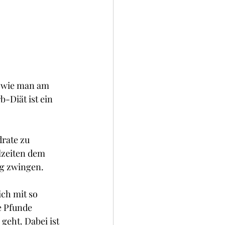
, wie man am 
Diät ist ein 
rate zu 
lzeiten dem 
ng zwingen.
ch mit so 
e Pfunde 
geht. Dabei ist 