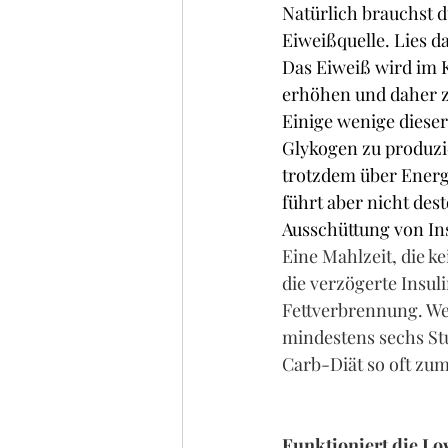
Natürlich brauchst 
Eiweißquelle. Lies da
Das Eiweiß wird im K
erhöhen und daher z
Einige wenige dieser
Glykogen zu produzi
trotzdem über Energ
führt aber nicht des
Ausschüttung von Ins
Eine Mahlzeit, die k
die verzögerte Insul
Fettverbrennung. We
mindestens sechs St
Carb-Diät so oft z
Funktioniert die Lo