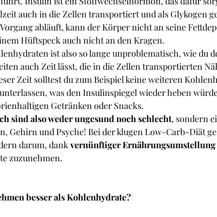
ührt. Insulin ist ein Stoffwechselhormon, das dafür sorg
zeit auch in die Zellen transportiert und als Glykogen g
 Vorgang abläuft, kann der Körper nicht an seine Fettdep
einem Hüftspeck auch nicht an den Kragen.
lenhydraten ist also so lange unproblematisch, wie du 
ten auch Zeit lässt, die in die Zellen transportierten Nä
eser Zeit solltest du zum Beispiel keine weiteren Kohlen
 unterlassen, was den Insulinspiegel wieder heben würde
orienhaltigen Getränken oder Snacks.
ch sind also weder ungesund noch schlecht
, sondern e
ln, Gehirn und Psyche! Bei der klugen Low-Carb-Diät ge
ern darum, dank 
vernünftiger Ernährungsumstellung
ate zuzunehmen.
ehmen besser als Kohlenhydrate?