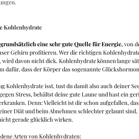
ungen.
e Kohlenhydrate
grundsätzlich eine sehr gute Quelle für Energie, 
von d
er Gehirn profitieren. Wer die richtigen Kohlenhydrate
, wird davon nicht dick. Kohlenhydrate können lange sät
m dafür, dass der Körper das sogenannte Glückshormon
Kohlenhydrate isst, tust du damit also auch deiner See
gegen Stress, behältst deine gute Laune und hast ein ger
kranken. Denn: Vielleicht ist dir schon aufgefallen, dass
ner Diät und beim Abnehmen schlechter gelaunt sind, s
nicht gerade glücklich wirken.
iedene Arten von Kohlenhydraten: