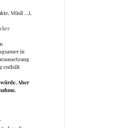
kte, Müsli …), 
ucker
n 
ngsamer in 
oraussetzung 
 enthält 
 würde. Aber 
unahme.
 