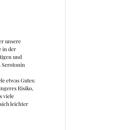
er unsere 
 in der 
tigen und 
 Serotonin 
le etwas Gutes: 
ingeres Risiko, 
 viele 
ich leichter 