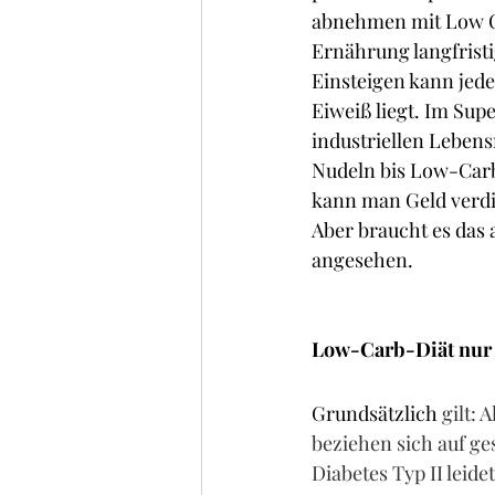
abnehmen mit Low Ca
Ernährung langfrist
Einsteigen kann jede
Eiweiß liegt. Im Sup
industriellen Lebe
Nudeln bis Low-Carb
kann man Geld verd
Aber braucht es das
angesehen.
Low-Carb-Diät nur 
Grundsätzlich 
gilt:
beziehen sich auf g
Diabetes Typ II leid