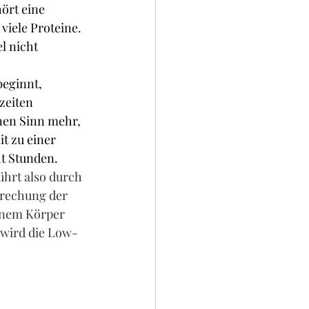
ört eine 
viele Proteine. 
l nicht 
eginnt, 
zeiten 
nen Sinn mehr, 
t zu einer 
ht Stunden.
ührt also durch 
brechung der 
inem Körper 
 wird die Low-